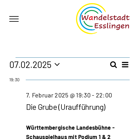
Zum
German
▼
Inhalt
springen
Veranstaltungen
07.02.2025
Vera
Suche
Veran
Tag
Ansi
Datum
für
19:30
Navi
wählen.
Such
7.
7. Februar 2025 @ 19:30
-
22:00
und
Die Grube (Uraufführung)
Februar
Ansic
2025
Navig
Württembergische Landesbühne -
Schauspielhaus mit Podium 1 & 2