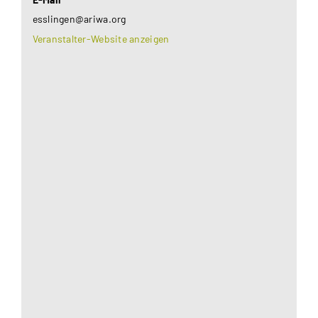
esslingen@ariwa.org
Veranstalter-Website anzeigen
Aus datenschutzrechtlichen Gründen benötigt
Google Maps Ihre Einwilligung um geladen zu
werden. Mehr Informationen finden Sie unter
Datenschutzerklärung
.
Akzeptieren