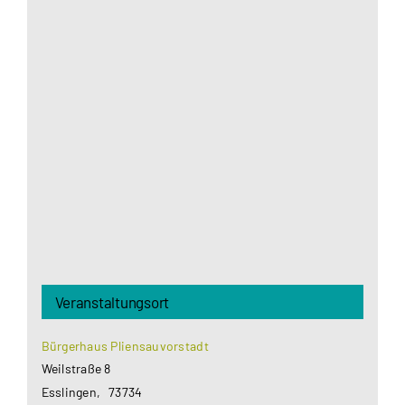
Aus datenschutzrechtlichen Gründen benötigt
Google Maps Ihre Einwilligung um geladen zu
werden. Mehr Informationen finden Sie unter
Datenschutzerklärung
.
Akzeptieren
Veranstaltungsort
Bürgerhaus Pliensauvorstadt
Weilstraße 8
Esslingen
,
73734