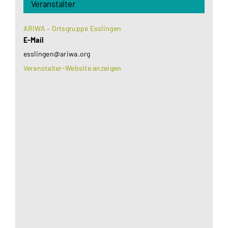
Veranstalter
ARIWA – Ortsgruppe Esslingen
E-Mail
esslingen@ariwa.org
Veranstalter-Website anzeigen
Aus datenschutzrechtlichen Gründen benötigt
Google Maps Ihre Einwilligung um geladen zu
werden. Mehr Informationen finden Sie unter
Datenschutzerklärung
.