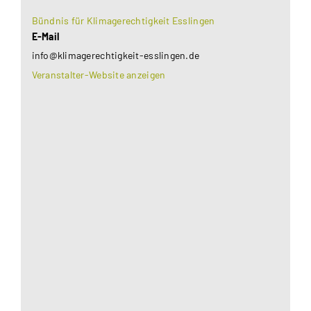
Bündnis für Klimagerechtigkeit Esslingen
E-Mail
info@klimagerechtigkeit-esslingen.de
Veranstalter-Website anzeigen
Aus datenschutzrechtlichen Gründen benötigt
Google Maps Ihre Einwilligung um geladen zu
werden. Mehr Informationen finden Sie unter
Datenschutzerklärung
.
Akzeptieren