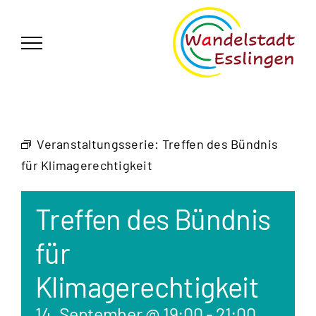
Zum
German
▼
Inhalt
springen
Veranstaltungsserie:
Treffen des Bündnis
für Klimagerechtigkeit
Treffen des Bündnis
für
Klimagerechtigkeit
14. September @ 19:00
-
21:00