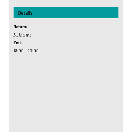
Details
Datum:
8. Januar
Zeit:
18:00 - 20:00
Aus datenschutzrechtlichen Gründen benötigt
Google Maps Ihre Einwilligung um geladen zu
werden. Mehr Informationen finden Sie unter
Datenschutzerklärung
.