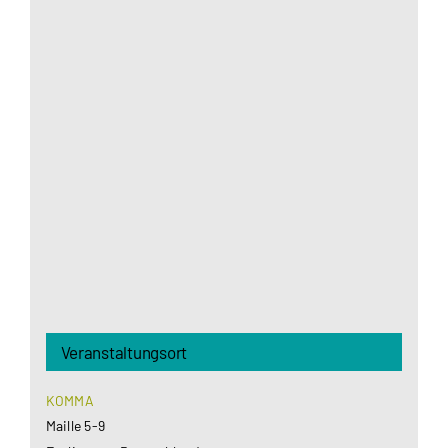
Aus datenschutzrechtlichen Gründen benötigt
Google Maps Ihre Einwilligung um geladen zu
werden. Mehr Informationen finden Sie unter
Datenschutzerklärung
.
Akzeptieren
Veranstaltungsort
KOMMA
Maille 5-9