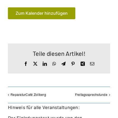
Zum Kalender hinzufügen
Teile diesen Artikel!
Facebook
X
LinkedIn
WhatsApp
Telegram
Pinterest
Xing
E-
Mail
ReparaturCafé Zollberg
Freitagssprechstunde
Hinweis für alle Veranstaltungen:
Der Einladungstext wurde von den