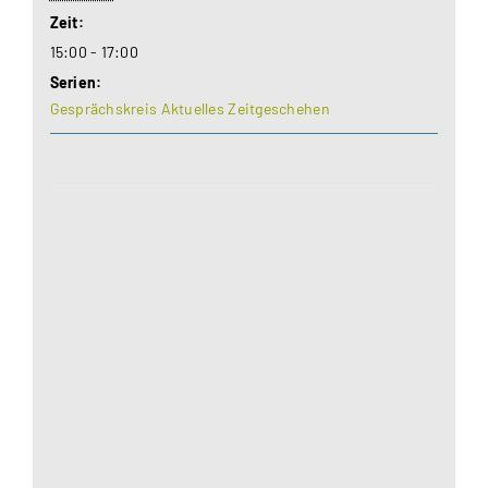
Zeit:
15:00 - 17:00
Serien:
Gesprächskreis Aktuelles Zeitgeschehen
Aus datenschutzrechtlichen Gründen benötigt
Google Maps Ihre Einwilligung um geladen zu
werden. Mehr Informationen finden Sie unter
Datenschutzerklärung
.
Akzeptieren