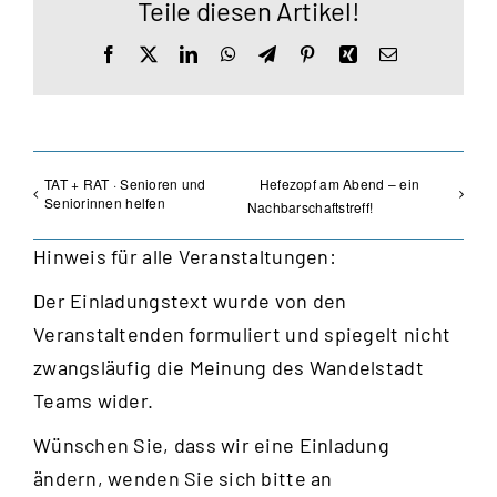
Teile diesen Artikel!
Facebook
X
LinkedIn
WhatsApp
Telegram
Pinterest
Xing
E-
Mail
TAT + RAT · Senioren und
Hefezopf am Abend – ein
Seniorinnen helfen
Nachbarschaftstreff!
Hinweis für alle Veranstaltungen:
Der Einladungstext wurde von den
Veranstaltenden formuliert und spiegelt nicht
zwangsläufig die Meinung des Wandelstadt
Teams wider.
Wünschen Sie, dass wir eine Einladung
ändern, wenden Sie sich bitte an