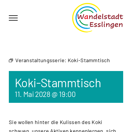
Zum
German
▼
Inhalt
springen
Veranstaltungsserie:
Koki-Stammtisch
Koki-Stammtisch
11. Mai 2028 @ 19:00
Sie wollen hinter die Kulissen des Koki
schauen, unsere Aktiven kennenlernen, sich