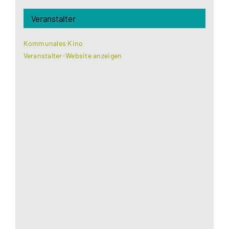
Veranstalter
Kommunales Kino
Veranstalter-Website anzeigen
Aus datenschutzrechtlichen Gründen benötigt
Google Maps Ihre Einwilligung um geladen zu
werden. Mehr Informationen finden Sie unter
Datenschutzerklärung
.
Akzeptieren