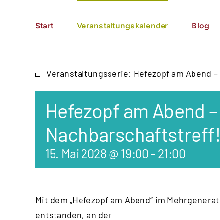
Zum
German
▼
Inhalt
Start
Veranstaltungskalender
Blog
springen
Veranstaltungsserie:
Hefezopf am Abend – 
Hefezopf am Abend – 
Nachbarschaftstreff
15. Mai 2028 @ 19:00
-
21:00
Mit dem „Hefezopf am Abend“ im Mehrgenerati
entstanden, an der