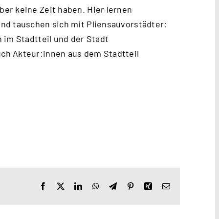
er keine Zeit haben. Hier lernen
nd tauschen sich mit Pliensauvorstädter:
 im Stadtteil und der Stadt
ch Akteur:innen aus dem Stadtteil
Facebook
X
LinkedIn
WhatsApp
Telegram
Pinterest
Xing
E-
Mail