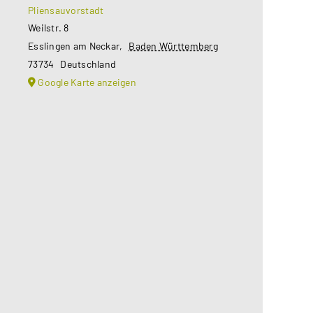
Pliensauvorstadt
Weilstr. 8
Esslingen am Neckar
,
Baden Württemberg
73734
Deutschland
Google Karte anzeigen
Aus datenschutzrechtlichen
Gründen benötigt Google Maps Ihre
Einwilligung um geladen zu werden.
Mehr Informationen finden Sie
unter
Datenschutzerklärung
.
Akzeptieren