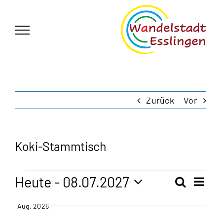
Zum
German
▼
Inhalt
springen
Zurück
Vor
Koki-Stammtisch
Veranstaltungen
Heute
 - 
08.07.2027
Vera
Suche
Veran
Zusam
Ansi
Datum
Aug. 2026
Navi
auswählen.
Such