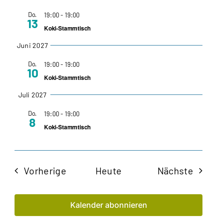
Do.
19:00
-
19:00
13
Koki-Stammtisch
Juni 2027
Do.
19:00
-
19:00
10
Koki-Stammtisch
Juli 2027
Do.
19:00
-
19:00
8
Koki-Stammtisch
Veranstaltungen
Veran
Vorherige
Heute
Nächste
Kalender abonnieren