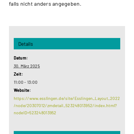
falls nicht anders angegeben.
Details
Datum:
30. März 2025
Zeit:
11:00 - 13:00
Website:
https://www.esslingen.de/site/Esslingen_Layout_2022
/node/20307012/zmdetail_523248013952/index.html?
nodeID=523248013952