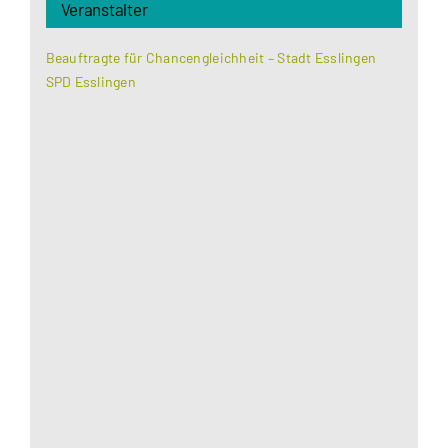
Veranstalter
Beauftragte für Chancengleichheit – Stadt Esslingen
SPD Esslingen
Aus datenschutzrechtlichen Gründen benötigt
Google Maps Ihre Einwilligung um geladen zu
werden. Mehr Informationen finden Sie unter
Datenschutzerklärung
.
Akzeptieren