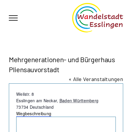
Zum
German
▼
Inhalt
springen
Mehrgenerationen- und Bürgerhaus
Pliensauvorstadt
« Alle Veranstaltungen
Adresse
Weilstr. 8
Esslingen am Neckar
,
Baden Württemberg
73734
Deutschland
Wegbeschreibung