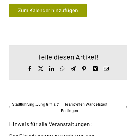
Zum Kalender hinzufügen
Teile diesen Artikel!
Facebook
X
LinkedIn
WhatsApp
Telegram
Pinterest
Xing
E-
Mail
Stadtführung „Jung trifft alt“
Teamtreffen Wandelstadt
Esslingen
Hinweis für alle Veranstaltungen:
Der Einladungstext wurde von den