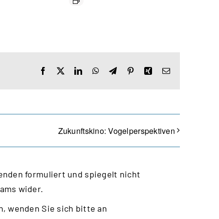
Facebook
X
LinkedIn
WhatsApp
Telegram
Pinterest
Xing
E-
Mail
Zukunftskino: Vogelperspektiven
nden formuliert und spiegelt nicht
eams wider.
, wenden Sie sich bitte an