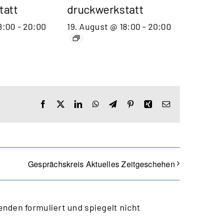
tatt
druckwerkstatt
8:00
-
20:00
19. August @ 18:00
-
20:00
Facebook
X
LinkedIn
WhatsApp
Telegram
Pinterest
Xing
E-
Mail
Gesprächskreis Aktuelles Zeitgeschehen
nden formuliert und spiegelt nicht