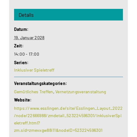
Details
Datum:
19. Januar 2028
Zeit:
14:00 - 17:00
Serien:
Inklusiver Spieletreff
Veranstaltungskategorien:
Gemütliches Treffen
,
Vernetzungsveranstaltung
Website:
https://www.esslingen.de/site/Esslingen_Layout_2022
/node/22666988/zmdetail_523224596301/InklusiverSpi
eletreff.html?
zm.sid=zmevxgw88i11&nodeID=523224596301