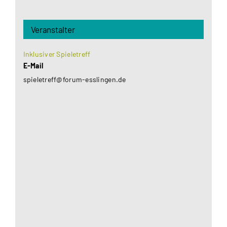
Veranstalter
Inklusiver Spieletreff
E-Mail
spieletreff@forum-esslingen.de
Aus datenschutzrechtlichen Gründen benötigt
Google Maps Ihre Einwilligung um geladen zu
werden. Mehr Informationen finden Sie unter
Datenschutzerklärung
.