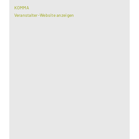
KOMMA
Veranstalter-Website anzeigen
Aus datenschutzrechtlichen Gründen benötigt
Google Maps Ihre Einwilligung um geladen zu
werden. Mehr Informationen finden Sie unter
Datenschutzerklärung
.
Akzeptieren