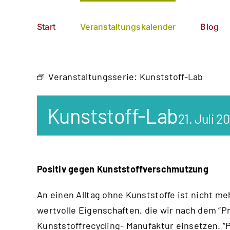
Zum
German
▼
Inhalt
Start
Veranstaltungskalender
Blog
springen
Veranstaltungsserie:
Kunststoff-Lab
Kunststoff-Lab
21. Juli 2
Positiv gegen Kunststoffverschmutzung
An einen Alltag ohne Kunststoffe ist nicht me
wertvolle Eigenschaften, die wir nach dem “
Pr
Kunststoffrecycling- Manufaktur einsetzen. “P