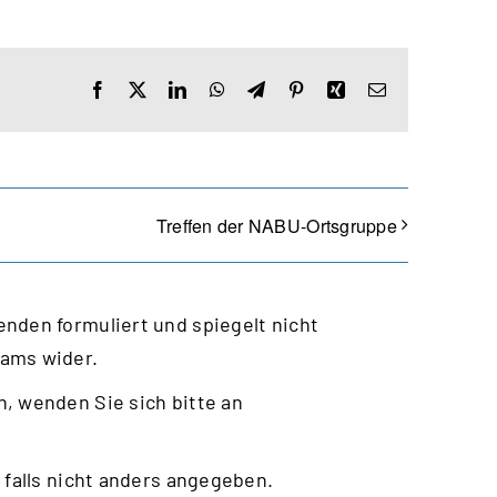
Facebook
X
LinkedIn
WhatsApp
Telegram
Pinterest
Xing
E-
Mail
Treffen der NABU-Ortsgruppe
nden formuliert und spiegelt nicht
eams wider.
, wenden Sie sich bitte an
 falls nicht anders angegeben.