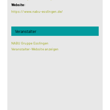
Website:
https://www.nabu-esslingen.de/
Veranstalter
NABU Gruppe Esslingen
Veranstalter-Website anzeigen
Aus datenschutzrechtlichen Gründen benötigt
Google Maps Ihre Einwilligung um geladen zu
werden. Mehr Informationen finden Sie unter