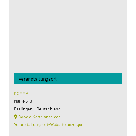
Google Maps Ihre Einwilligung um geladen zu
werden. Mehr Informationen finden Sie unter
Datenschutzerklärung
.
Akzeptieren
Veranstaltungsort
KOMMA
Maille 5-9
Esslingen
,
Deutschland
Google Karte anzeigen
Veranstaltungsort-Website anzeigen