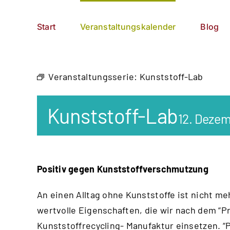
Zum
German
▼
Inhalt
Start
Veranstaltungskalender
Blog
springen
Veranstaltungsserie:
Kunststoff-Lab
Kunststoff-Lab
12. Dezem
Positiv gegen Kunststoffverschmutzung
An einen Alltag ohne Kunststoffe ist nicht me
wertvolle Eigenschaften, die wir nach dem “
Pr
Kunststoffrecycling- Manufaktur einsetzen. “P