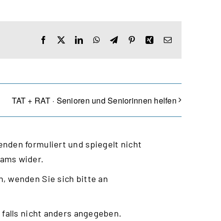
Facebook
X
LinkedIn
WhatsApp
Telegram
Pinterest
Xing
E-
Mail
TAT + RAT · Senioren und Seniorinnen helfen
nden formuliert und spiegelt nicht
eams wider.
, wenden Sie sich bitte an
 falls nicht anders angegeben.