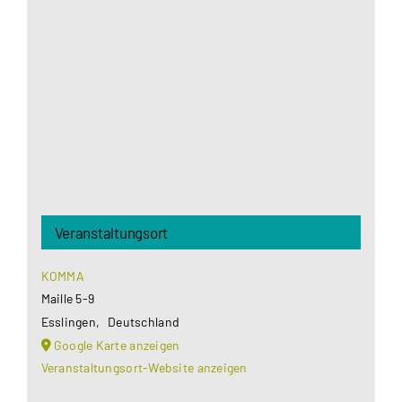
Google Maps Ihre Einwilligung um geladen zu
werden. Mehr Informationen finden Sie unter
Datenschutzerklärung
.
Akzeptieren
Veranstaltungsort
KOMMA
Maille 5-9
Esslingen
,
Deutschland
Google Karte anzeigen
Veranstaltungsort-Website anzeigen