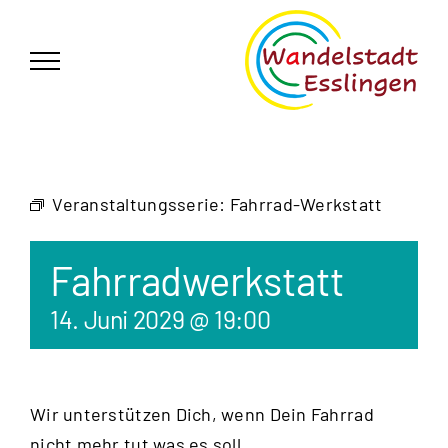
Zum
German
▼
Inhalt
springen
Veranstaltungsserie:
Fahrrad-Werkstatt
Fahrradwerkstatt
14. Juni 2029 @ 19:00
Wir unterstützen Dich, wenn Dein Fahrrad
nicht mehr tut was es soll.