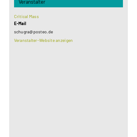
Veranstalter
Critical Mass
E-Mail
schugra@posteo.de
Veranstalter-Website anzeigen
Aus datenschutzrechtlichen Gründen benötigt
Google Maps Ihre Einwilligung um geladen zu
werden. Mehr Informationen finden Sie unter
Datenschutzerklärung
.
Akzeptieren