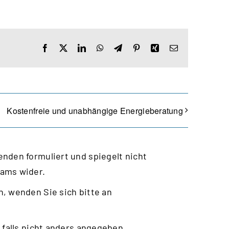
Facebook
X
LinkedIn
WhatsApp
Telegram
Pinterest
Xing
E-
Mail
Kostenfreie und unabhängige Energieberatung
nden formuliert und spiegelt nicht
eams wider.
, wenden Sie sich bitte an
 falls nicht anders angegeben.