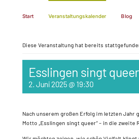
Zum
German
▼
Inhalt
Start
Veranstaltungskalender
Blog
springen
Diese Veranstaltung hat bereits stattgefunde
Esslingen singt quee
2. Juni 2025 @ 19:30
Nach unserem großen Erfolg im letzten Jahr 
Motto „Esslingen singt queer“ – in die zweite
Wir möchten zeigen, wie schön Vielfalt kling