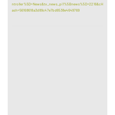
ntroller%5D=News&tx_news_pi1%5Bnews%5D=2216&cH
ash=56168618a3d89c47e7bd6538e4649769
Aus datenschutzrechtlichen Gründen benötigt
Google Maps Ihre Einwilligung um geladen zu
werden. Mehr Informationen finden Sie unter
Datenschutzerklärung
.
Akzeptieren