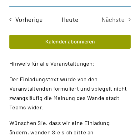
Veran
Ansi
Datum
Navi
auswählen.
Such
Veranstaltungen
Vorherige
Heute
Nächste
und
Veransta
Kalender abonnieren
Ansic
Navig
Hinweis für alle Veranstaltungen:
Der Einladungstext wurde von den
Veranstaltenden formuliert und spiegelt nicht
zwangsläufig die Meinung des Wandelstadt
Teams wider.
Wünschen Sie, dass wir eine Einladung
ändern, wenden Sie sich bitte an