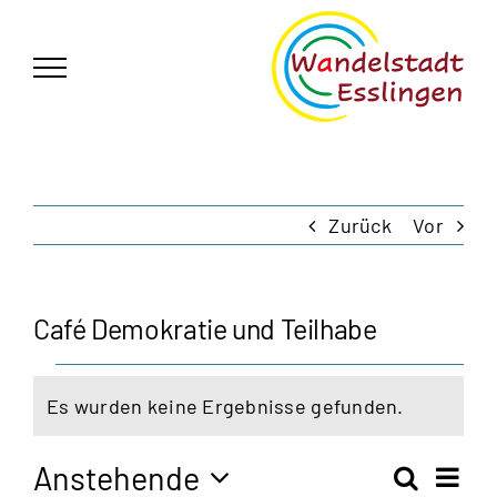
Zum
German
▼
Inhalt
springen
Zurück
Vor
Café Demokratie und Teilhabe
Veranstaltungen
Es wurden keine Ergebnisse gefunden.
Hinweis
Anstehende
Vera
Suche
Zusam