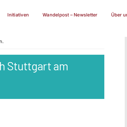
Initiativen
Wandelpost – Newsletter
Über u
n.
h Stuttgart am