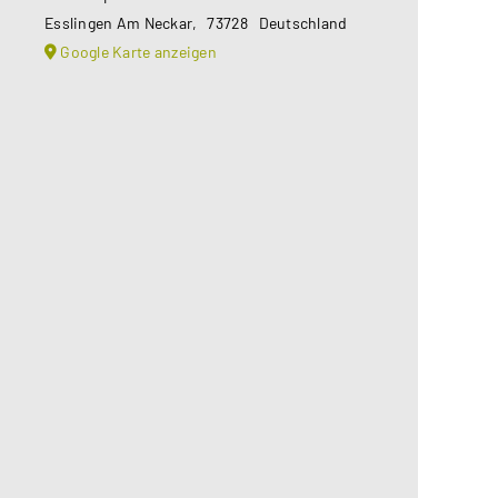
Esslingen Am Neckar
,
73728
Deutschland
Google Karte anzeigen
Aus datenschutzrechtlichen
Gründen benötigt Google Maps Ihre
Einwilligung um geladen zu werden.
Mehr Informationen finden Sie
unter
Datenschutzerklärung
.
Akzeptieren