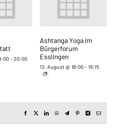
Ashtanga Yoga im
tatt
Bürgerforum
Esslingen
8:00
-
20:00
12. August @ 18:00
-
19:15
Facebook
X
LinkedIn
WhatsApp
Telegram
Pinterest
Xing
E-
Mail