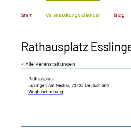
Zum
German
▼
Inhalt
Start
Veranstaltungskalender
Blog
springen
Rathausplatz Essling
« Alle Veranstaltungen
Adresse
Rathausplatz
Esslingen Am Neckar
,
73728
Deutschland
Wegbeschreibung