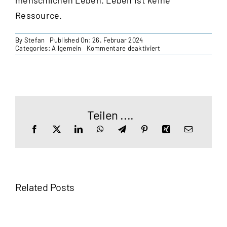
menschlichen Leben. Leben ist keine
Ressource.
By
Stefan
Published On: 26. Februar 2024
für
Categories:
Allgemein
Kommentare deaktiviert
Villa
Merkel:
Die
Sinne
der
Pflanzen
Teilen ....
Related Posts
Auf