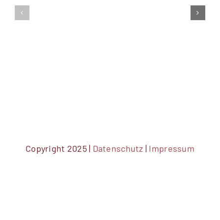
Tauschaktion
zum
Bezahlkarten
3.Esslinger
Esslingen
AktionsTa
KULTUR
Copyright 2025 |
Datenschutz
|
Impressum
DSGVO Cookie Consent mit Real Cookie Banner