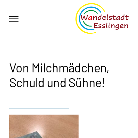
Zum
German
▼
Inhalt
springen
Von Milchmädchen,
Schuld und Sühne!