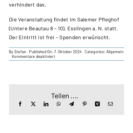
verhindert das.
Die Veranstaltung findet im Salemer Pfleghof
(Untere Beautau 8 – 10), Esslingen a. N. statt.
Der Eintritt ist frei – Spenden erwünscht.
By
Stefan
Published On: 7. Oktober 2024
Categories:
Allgemein
für
Kommentare deaktiviert
Von
Milchmädchen,
Schuld
und
Sühne!
Teilen ....