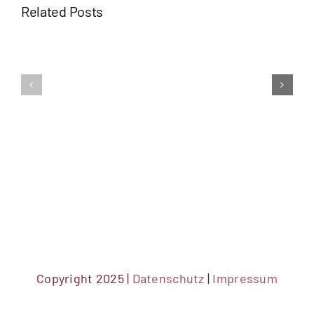
Related Posts
Auf
Tauschaktion
zum
Bezahlkarten
3.Esslinger
Esslingen
AktionsTa
KULTUR
Copyright 2025 |
Datenschutz
|
Impressum