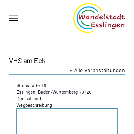
Zum
German
▼
Inhalt
springen
VHS am Eck
« Alle Veranstaltungen
Adresse
Strohstraße 16
Esslingen
,
Baden-Württemberg
73728
Deutschland
Wegbeschreibung