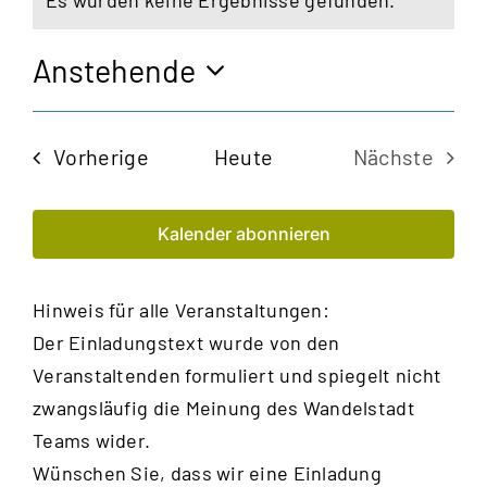
Es wurden keine Ergebnisse gefunden.
Hinweis
Anstehende
Datum
wählen.
Veranstaltungen
Vorherige
Heute
Nächste
Veransta
Kalender abonnieren
Hinweis für alle Veranstaltungen:
Der Einladungstext wurde von den
Veranstaltenden formuliert und spiegelt nicht
zwangsläufig die Meinung des Wandelstadt
Teams wider.
Wünschen Sie, dass wir eine Einladung