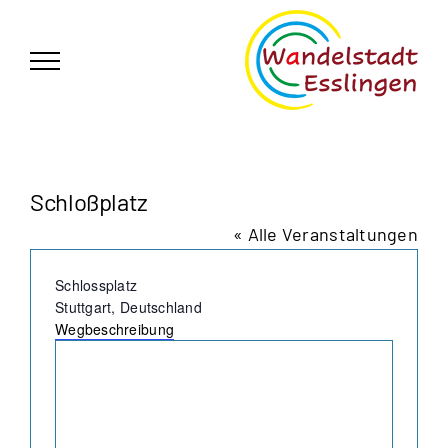
Zum
German
▼
Inhalt
springen
Schloßplatz
« Alle Veranstaltungen
Adresse
Schlossplatz
Stuttgart
,
Deutschland
Wegbeschreibung