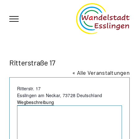
Zum
German
▼
Inhalt
springen
Ritterstraße 17
« Alle Veranstaltungen
Adresse
Ritterstr. 17
Esslingen am Neckar
,
73728
Deutschland
Wegbeschreibung