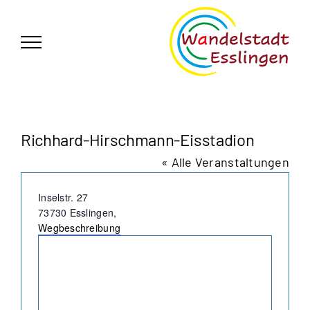
Zum
German
▼
Inhalt
springen
Richhard-Hirschmann-Eisstadion
« Alle Veranstaltungen
Adresse
Inselstr. 27
73730 Esslingen
,
Wegbeschreibung