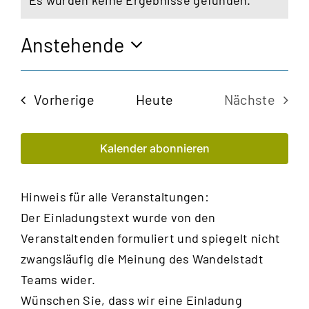
Es wurden keine Ergebnisse gefunden.
Hinweis
Anstehende
Datum
wählen.
Veranstaltungen
Vorherige
Heute
Nächste
Veransta
Kalender abonnieren
Hinweis für alle Veranstaltungen:
Der Einladungstext wurde von den
Veranstaltenden formuliert und spiegelt nicht
zwangsläufig die Meinung des Wandelstadt
Teams wider.
Wünschen Sie, dass wir eine Einladung