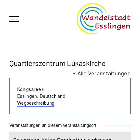
Zum
German
▼
Inhalt
springen
Quartierszentrum Lukaskirche
« Alle Veranstaltungen
Adresse
Königsallee 6
Esslingen
,
Deutschland
Wegbeschreibung
Veranstaltungen an diesem veranstaltungsort