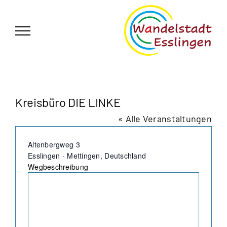
Zum
German
▼
Inhalt
springen
Kreisbüro DIE LINKE
« Alle Veranstaltungen
Adresse
Altenbergweg 3
Esslingen - Mettingen
,
Deutschland
Wegbeschreibung