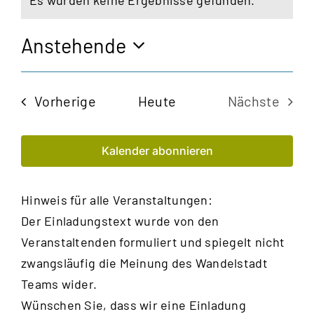
Es wurden keine Ergebnisse gefunden.
Hinweis
Anstehende
Datum
wählen.
Veranstaltungen
Vorherige
Heute
Nächste
Veransta
Kalender abonnieren
Hinweis für alle Veranstaltungen:
Der Einladungstext wurde von den
Veranstaltenden formuliert und spiegelt nicht
zwangsläufig die Meinung des Wandelstadt
Teams wider.
Wünschen Sie, dass wir eine Einladung