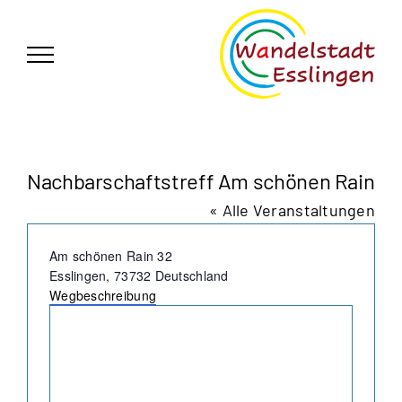
Zum
German
▼
Inhalt
springen
Nachbarschaftstreff Am schönen Rain
« Alle Veranstaltungen
Adresse
Am schönen Rain 32
Esslingen
,
73732
Deutschland
Wegbeschreibung