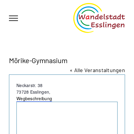
Zum
German
▼
Inhalt
springen
Mörike-Gymnasium
« Alle Veranstaltungen
Adresse
Neckarstr. 38
73728 Esslingen
,
Wegbeschreibung