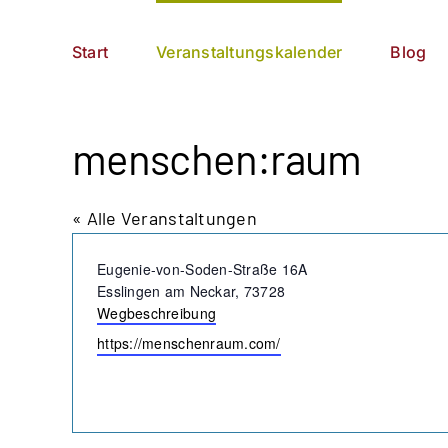
Zum
German
▼
Inhalt
Start
Veranstaltungskalender
Blog
springen
menschen:raum
« Alle Veranstaltungen
Adresse
Eugenie-von-Soden-Straße 16A
Esslingen am Neckar
,
73728
Wegbeschreibung
Webseite
https://menschenraum.com/