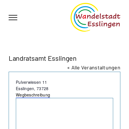
Zum
German
▼
Inhalt
springen
Landratsamt Esslingen
« Alle Veranstaltungen
Adresse
Pulverwiesen 11
Esslingen
,
73728
Wegbeschreibung