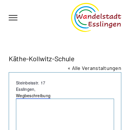
Zum
German
▼
Inhalt
springen
Käthe-Kollwitz-Schule
« Alle Veranstaltungen
Adresse
Steinbeisstr. 17
Esslingen
,
Wegbeschreibung