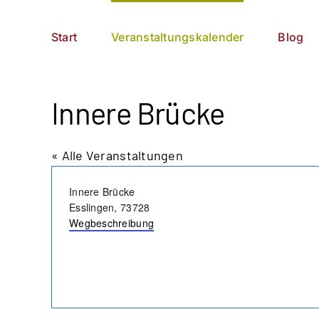
Zum
German
▼
Inhalt
Start
Veranstaltungskalender
Blog
springen
Innere Brücke
« Alle Veranstaltungen
Adresse
Innere Brücke
Esslingen
,
73728
Wegbeschreibung