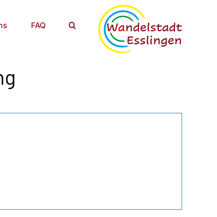
ns
FAQ
ng