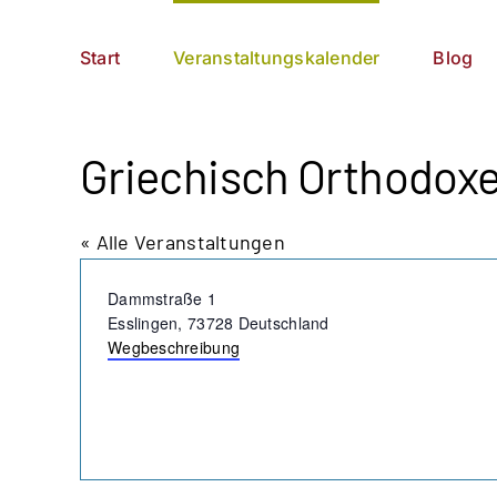
Zum
German
▼
Inhalt
Start
Veranstaltungskalender
Blog
springen
Griechisch Orthodoxe
« Alle Veranstaltungen
Adresse
Dammstraße 1
Esslingen
,
73728
Deutschland
Wegbeschreibung