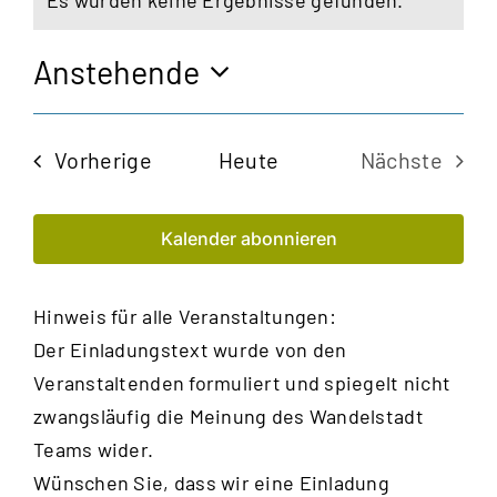
Es wurden keine Ergebnisse gefunden.
Hinweis
Anstehende
Datum
wählen.
Veranstaltungen
Vorherige
Heute
Nächste
Veransta
Kalender abonnieren
Hinweis für alle Veranstaltungen:
Der Einladungstext wurde von den
Veranstaltenden formuliert und spiegelt nicht
zwangsläufig die Meinung des Wandelstadt
Teams wider.
Wünschen Sie, dass wir eine Einladung