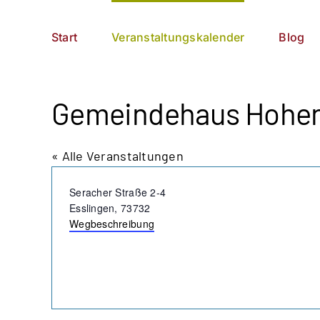
Zum
German
▼
Inhalt
Start
Veranstaltungskalender
Blog
springen
Gemeindehaus Hohe
« Alle Veranstaltungen
Adresse
Seracher Straße 2-4
Esslingen
,
73732
Wegbeschreibung