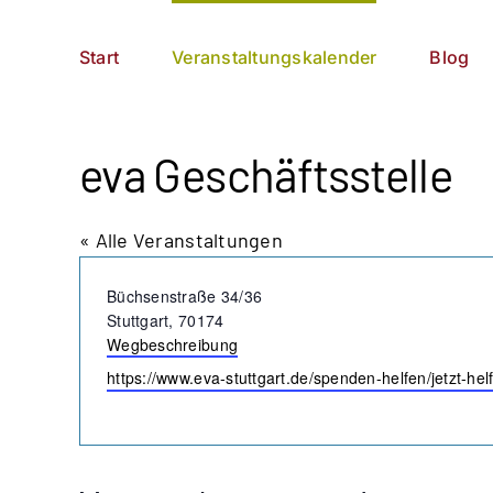
Zum
German
▼
Inhalt
Start
Veranstaltungskalender
Blog
springen
eva Geschäftsstelle
« Alle Veranstaltungen
Adresse
Büchsenstraße 34/36
Stuttgart
,
70174
Wegbeschreibung
Webseite
https://www.eva-stuttgart.de/spenden-helfen/jetzt-he