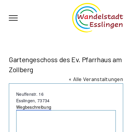
Zum
German
▼
Inhalt
springen
Gartengeschoss des Ev. Pfarrhaus am
Zollberg
« Alle Veranstaltungen
Adresse
Neuffenstr. 16
Esslingen
,
73734
Wegbeschreibung