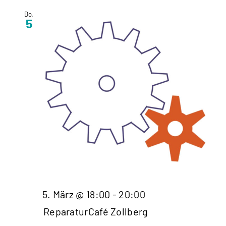
Do.
5
5. März @ 18:00
-
20:00
ReparaturCafé Zollberg